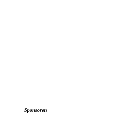
Iras 1_2
Iras 2_2
Iras 3_2
Iras 4
Iras 5
Iras 9
Sponsoren