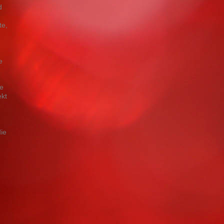
d
te,
e
ie
ekt
e
ie