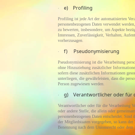
e) Profiling
·
Profiling ist jede Art der automatisierten Ve
personenbezogenen Daten verwendet werden, u
zu bewerten, insbesondere, um Aspekte bezügl
Interessen, Zuverlässigkeit, Verhalten, Aufen
vorherzusagen.
f) Pseudonymisierung
·
Pseudonymisierung ist die Verarbeitung pers
ohne Hinzuziehung zusätzlicher Informatione
sofern diese zusätzlichen Informationen ge
unterliegen, die gewährleisten, dass die pers
Person zugewiesen werden.
g) Verantwortlicher oder für 
·
Verantwortlicher oder für die Verarbeitung Ve
oder andere Stelle, die allein oder gemeins
personenbezogenen Daten entscheidet. Sind d
der Mitgliedstaaten vorgegeben, so kann der
Benennung nach dem Unionsrecht oder dem R