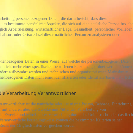
rarbeitung personenbezogener Daten, die darin besteht, dass diese
m bestimmte persönliche Aspekte, die sich auf eine natürliche Person bezieh
ich Arbeitsleistung, wirtschaftlicher Lage, Gesundheit, persönlicher Vorlieben
thaltsort oder Ortswechsel dieser natürlichen Person zu analysieren oder
onenbezogener Daten in einer Weise, auf welche die personenbezogenen Daten
n nicht mehr einer spezifischen betroffenen Person zugeordnet werden können,
sondert aufbewahrt werden und technischen und organisatorischen Maßnahmen
onenbezogenen Daten nicht einer identifizierten oder identifizierbaren natürlich
die Verarbeitung Verantwortlicher
rantwortlicher ist die natürliche oder juristische Person, Behörde, Einrichtung
am mit anderen über die Zwecke und Mittel der Verarbeitung von
ie Zwecke und Mittel dieser Verarbeitung durch das Unionsrecht oder das Rech
 Verantwortliche beziehungsweise können die bestimmten Kriterien seiner
echt der Mitgliedstaaten vorgesehen werden.