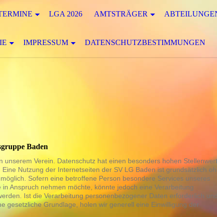
TERMINE
LGA 2026
AMTSTRÄGER
ABTEILUNGE
IE
IMPRESSUM
DATENSCHUTZBESTIMMUNGEN
sgruppe Baden
 an unserem Verein. Datenschutz hat einen besonders hohen Stellenwer
 Eine Nutzung der Internetseiten der SV LG Baden ist grundsätzlich o
öglich. Sofern eine betroffene Person besondere Services unseres
e in Anspruch nehmen möchte, könnte jedoch eine Verarbeitung
erden. Ist die Verarbeitung personenbezogener Daten erforderlich un
ne gesetzliche Grundlage, holen wir generell eine Einwilligung der