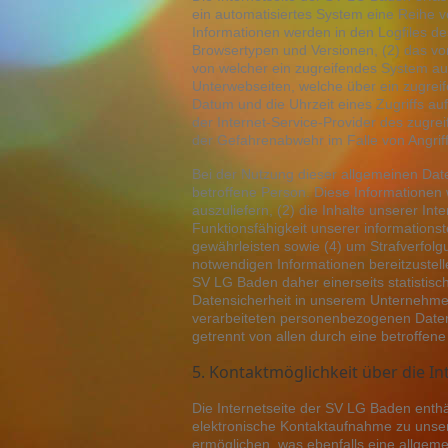
ein automatisiertes System eine Reihe 
Informationen werden in den Logfiles d
Browsertypen und Versionen, (2) das vo
von welcher ein zugreifendes System auf
Unterwebseiten, welche über ein zugreif
Datum und die Uhrzeit eines Zugriffs auf 
der Internet-Service-Provider des zugre
der Gefahrenabwehr im Falle von Angrif
Bei der Nutzung dieser allgemeinen Dat
betroffene Person. Diese Informationen w
auszuliefern, (2) die Inhalte unserer Int
Funktionsfähigkeit unserer informations
gewährleisten sowie (4) um Strafverfolg
notwendigen Informationen bereitzuste
SV LG Baden daher einerseits statistisc
Datensicherheit in unserem Unternehmen 
verarbeiteten personenbezogenen Daten
getrennt von allen durch eine betroff
5. Kontaktmöglichkeit über die In
Die Internetseite der SV LG Baden enthä
elektronische Kontaktaufnahme zu unse
ermöglichen, was ebenfalls eine allgem