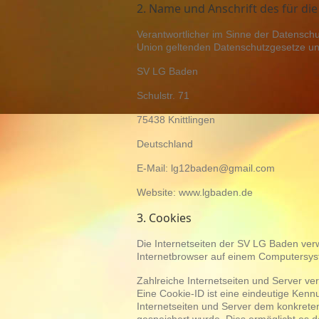
2. Name und Anschrift des für di
Verantwortlicher im Sinne der Datensch
Union geltenden Datenschutzgesetze und
SV LG Baden
Schulstr. 71
75438 Knittlingen
Deutschland
E-Mail: lg12baden@gmail.com
Website: www.lgbaden.de
3. Cookies
Die Internetseiten der SV LG Baden ver
Internetbrowser auf einem Computersys
Zahlreiche Internetseiten und Server v
Eine Cookie-ID ist eine eindeutige Kenn
Internetseiten und Server dem konkret