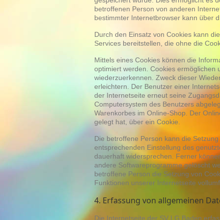
gespeichert wurde. Dies ermöglicht es d
betroffenen Person von anderen Interne
bestimmter Internetbrowser kann über di
Durch den Einsatz von Cookies kann die
Services bereitstellen, die ohne die Coo
Mittels eines Cookies können die Inform
optimiert werden. Cookies ermöglichen u
wiederzuerkennen. Zweck dieser Wiedere
erleichtern. Der Benutzer einer Interne
der Internetseite erneut seine Zugangsd
Computersystem des Benutzers abgelegte
Warenkorbes im Online-Shop. Der Online-
gelegt hat, über ein Cookie.
Die betroffene Person kann die Setzung v
entsprechenden Einstellung des genutzt
dauerhaft widersprechen. Ferner können 
andere Softwareprogramme gelöscht werde
betroffene Person die Setzung von Cooki
Funktionen unserer Internetseite vollumf
4. Erfassung von allgemeinen Da
Die Internetseite der SV LG Baden erfass