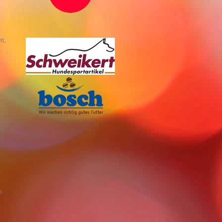
en,
,
en
t