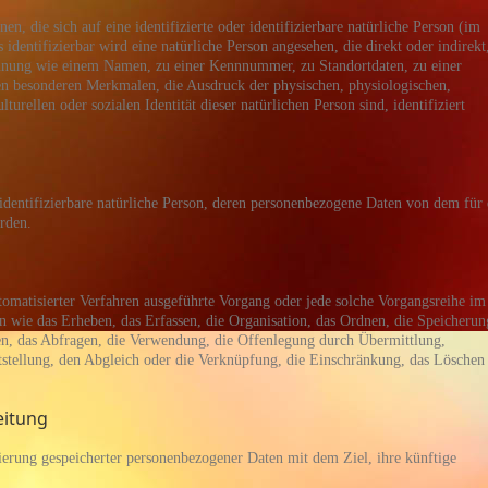
n, die sich auf eine identifizierte oder identifizierbare natürliche Person (im
identifizierbar wird eine natürliche Person angesehen, die direkt oder indirekt
nnung wie einem Namen, zu einer Kennnummer, zu Standortdaten, zu einer
 besonderen Merkmalen, die Ausdruck der physischen, physiologischen,
lturellen oder sozialen Identität dieser natürlichen Person sind, identifiziert
r identifizierbare natürliche Person, deren personenbezogene Daten von dem für 
rden.
utomatisierter Verfahren ausgeführte Vorgang oder jede solche Vorgangsreihe im
ie das Erheben, das Erfassen, die Organisation, das Ordnen, die Speicherun
en, das Abfragen, die Verwendung, die Offenlegung durch Übermittlung,
tstellung, den Abgleich oder die Verknüpfung, die Einschränkung, das Löschen
eitung
ierung gespeicherter personenbezogener Daten mit dem Ziel, ihre künftige