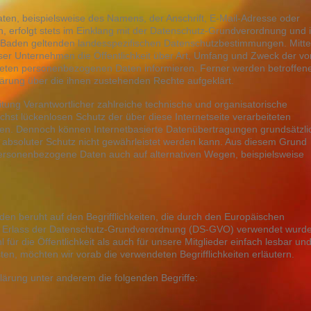
en, beispielsweise des Namens, der Anschrift, E-Mail-Adresse oder
, erfolgt stets im Einklang mit der Datenschutz-Grundverordnung und 
 Baden geltenden landesspezifischen Datenschutzbestimmungen. Mitte
er Unternehmen die Öffentlichkeit über Art, Umfang und Zweck der vo
teten personenbezogenen Daten informieren. Ferner werden betroffen
lärung über die ihnen zustehenden Rechte aufgeklärt.
itung Verantwortlicher zahlreiche technische und organisatorische
t lückenlosen Schutz der über diese Internetseite verarbeiteten
en. Dennoch können Internetbasierte Datenübertragungen grundsätzli
n absoluter Schutz nicht gewährleistet werden kann. Aus diesem Grund
 personenbezogene Daten auch auf alternativen Wegen, beispielsweise
en beruht auf den Begrifflichkeiten, die durch den Europäischen
m Erlass der Datenschutz-Grundverordnung (DS-GVO) verwendet wurd
für die Öffentlichkeit als auch für unsere Mitglieder einfach lesbar un
ten, möchten wir vorab die verwendeten Begrifflichkeiten erläutern.
lärung unter anderem die folgenden Begriffe: