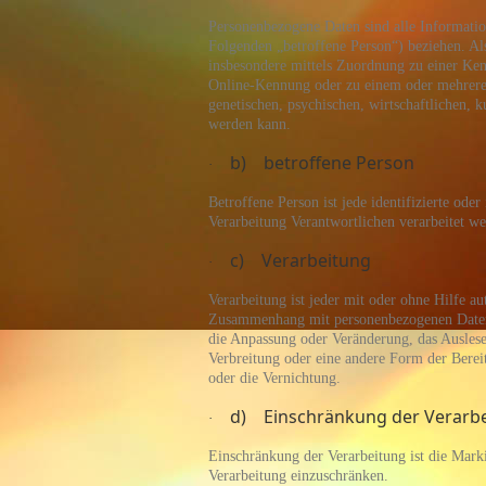
Personenbezogene Daten sind alle Informatione
Folgenden „betroffene Person“) beziehen. Als 
insbesondere mittels Zuordnung zu einer Ke
Online-Kennung oder zu einem oder mehreren
genetischen, psychischen, wirtschaftlichen, ku
werden kann.
b) betroffene Person
·
Betroffene Person ist jede identifizierte ode
Verarbeitung Verantwortlichen verarbeitet we
c) Verarbeitung
·
Verarbeitung ist jeder mit oder ohne Hilfe a
Zusammenhang mit personenbezogenen Daten w
die Anpassung oder Veränderung, das Ausles
Verbreitung oder eine andere Form der Berei
oder die Vernichtung.
d) Einschränkung der Verarb
·
Einschränkung der Verarbeitung ist die Mark
Verarbeitung einzuschränken.