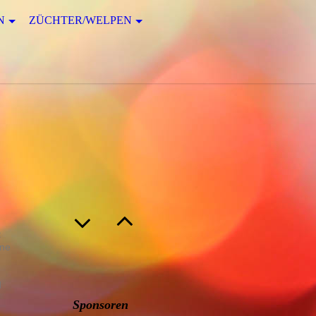
N
ZÜCHTER/WELPEN
t
hne
d
Sponsoren