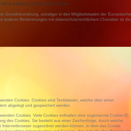
e Verarbeitung Verantwortlichen
utz-Grundverordnung, sonstiger in den Mitgliedstaaten der Europäisch
 anderer Bestimmungen mit datenschutzrechtlichem Charakter ist die
wenden Cookies. Cookies sind Textdateien, welche über einen
tem abgelegt und gespeichert werden.
erwenden Cookies. Viele Cookies enthalten eine sogenannte Cookie-ID.
ung des Cookies. Sie besteht aus einer Zeichenfolge, durch welche
en Internetbrowser zugeordnet werden können, in dem das Cookie