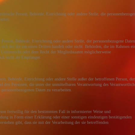
juristische Person, Behörde, Einrichtung oder andere Stelle, die personenbezoge
eitet.
he Person, Behörde, Einrichtung oder andere Stelle, der personenbezogene Daten
 sich bei ihr um einen Dritten handelt oder nicht. Behörden, die im Rahmen ei
Unionsrecht oder dem Recht der Mitgliedstaaten möglicherweise
och nicht als Empfänger.
Person, Behörde, Einrichtung oder andere Stelle außer der betroffenen Person, d
nd den Personen, die unter der unmittelbaren Verantwortung des Verantwortlic
ie personenbezogenen Daten zu verarbeiten.
rson freiwillig für den bestimmten Fall in informierter Weise und
ung in Form einer Erklärung oder einer sonstigen eindeutigen bestätigenden
rstehen gibt, dass sie mit der Verarbeitung der sie betreffenden