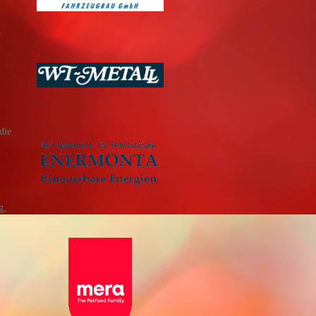
,
die
g,