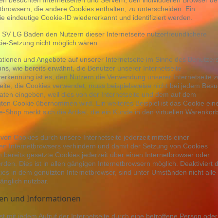
en besuchten Internetseiten und Servern, den individuellen Browser de
tbrowsern, die andere Cookies enthalten, zu unterscheiden. Ein
e eindeutige Cookie-ID wiedererkannt und identifiziert werden.
 SV LG Baden den Nutzern dieser Internetseite nutzerfreundlichere
kie-Setzung nicht möglich wären.
ationen und Angebote auf unserer Internetseite im Sinne des Benutzer
ns, wie bereits erwähnt, die Benutzer unserer Internetseite
rkennung ist es, den Nutzern die Verwendung unserer Internetseite z
tseite, die Cookies verwendet, muss beispielsweise nicht bei jedem Bes
aten eingeben, weil dies von der Internetseite und dem auf dem
n Cookie übernommen wird. Ein weiteres Beispiel ist das Cookie ein
Shop merkt sich die Artikel, die ein Kunde in den virtuellen Warenkor
on Cookies durch unsere Internetseite jederzeit mittels einer
en Internetbrowsers verhindern und damit der Setzung von Cookies
bereits gesetzte Cookies jederzeit über einen Internetbrowser oder
n. Dies ist in allen gängigen Internetbrowsern möglich. Deaktiviert d
es in dem genutzten Internetbrowser, sind unter Umständen nicht alle
änglich nutzbar.
ten und Informationen
t mit jedem Aufruf der Internetseite durch eine betroffene Person oder