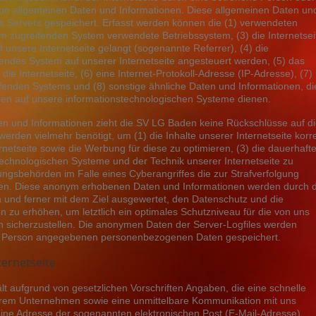
von allgemeinen Daten und Informationen. Diese allgemeinen Daten un
es Servers gespeichert. Erfasst werden können die (1) verwendeten
m zugreifenden System verwendete Betriebssystem, (3) die Internetsei
 unsere Internetseite gelangt (sogenannte Referrer), (4) die
endes System auf unserer Internetseite angesteuert werden, (5) das
die Internetseite, (6) eine Internet-Protokoll-Adresse (IP-Adresse), (7)
ifenden Systems und (8) sonstige ähnliche Daten und Informationen, di
fen auf unsere informationstechnologischen Systeme dienen.
en und Informationen zieht die SV LG Baden keine Rückschlüsse auf d
erden vielmehr benötigt, um (1) die Inhalte unserer Internetseite korr
ernetseite sowie die Werbung für diese zu optimieren, (3) die dauerhaft
technologischen Systeme und der Technik unserer Internetseite zu
ungsbehörden im Falle eines Cyberangriffes die zur Strafverfolgung
llen. Diese anonym erhobenen Daten und Informationen werden durch d
h und ferner mit dem Ziel ausgewertet, den Datenschutz und die
zu erhöhen, um letztlich ein optimales Schutzniveau für die von uns
 sicherzustellen. Die anonymen Daten der Server-Logfiles werden
ene Person angegebenen personenbezogenen Daten gespeichert.
ternetseite
lt aufgrund von gesetzlichen Vorschriften Angaben, die eine schnelle
rem Unternehmen sowie eine unmittelbare Kommunikation mit uns
eine Adresse der sogenannten elektronischen Post (E-Mail-Adresse)