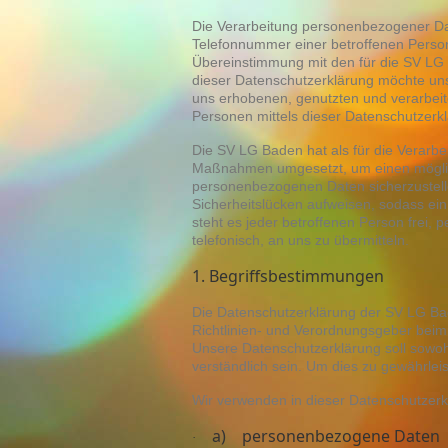
Die Verarbeitung personenbezogener Dat
Telefonnummer einer betroffenen Person
Übereinstimmung mit den für die SV LG
dieser Datenschutzerklärung möchte uns
uns erhobenen, genutzten und verarbei
Personen mittels dieser Datenschutzerk
Die SV LG Baden hat als für die Verarbe
Maßnahmen umgesetzt, um einen möglichs
personenbezogenen Daten sicherzustell
Sicherheitslücken aufweisen, sodass ei
steht es jeder betroffenen Person frei,
telefonisch, an uns zu übermitteln.
1. Begriffsbestimmungen
Die Datenschutzerklärung der SV LG Bad
Richtlinien- und Verordnungsgeber bei
Unsere Datenschutzerklärung soll sowohl 
verständlich sein. Um dies zu gewährleis
Wir verwenden in dieser Datenschutzerk
a) personenbezogene Daten
·