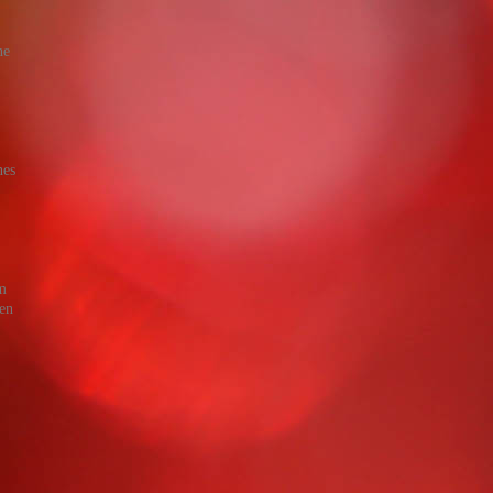
ne
nes
em
hen