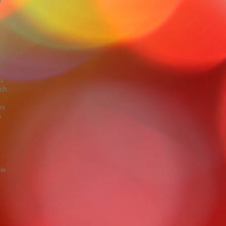
r
s
u
uch
es
b
ie