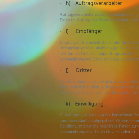
h) Auftragsverarbeiter
·
Auftragsverarbeiter ist eine natürliche oder 
Daten im Auftrag des Verantwortlichen verarb
i) Empfänger
·
Empfänger ist eine natürliche oder juristisc
offengelegt werden, unabhängig davon, ob es
bestimmten Untersuchungsauftrags nach dem 
personenbezogene Daten erhalten, gelten jed
j) Dritter
·
Dritter ist eine natürliche oder juristische 
Verantwortlichen, dem Auftragsverarbeiter u
oder des Auftragsverarbeiters befugt sind, d
k) Einwilligung
·
Einwilligung ist jede von der betroffenen Pe
unmissverständlich abgegebene Willensbekund
Handlung, mit der die betroffene Person zu ve
personenbezogenen Daten einverstanden ist.