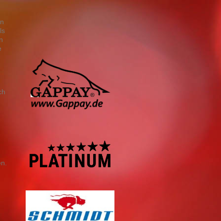
in
ls
n
e
ch
en.
d