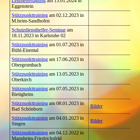
Lehrhelfertagung
am 13.01.2024 in
Eggenstein
Stützpunkttraining
am 02.12.2023 in
M.heim-Sandhofen
Schutzdiensthelfer-Seminar
am
18.11.2023 in Karlsruhe 02
Stützpunkttraining
am 01.07.2023 in
Bühl-Eisental
Stützpunkttraining
am 17.06.2023 in
Obergrombach
Stützpunkttraining
am 13.05.2023 in
Oberkirch
Stützpunkttraining
am 07.05.2023 in
Bietigheim
Stützpunkttraining
am 08.01.2023 in
Bilder
Bad Schönborn
Stützpunkttraining
am 04.01.2023 in
Bilder
Singen
Stützpunkttraining
am 04.12.2022 in
Mannheim-Friedrichsfeld