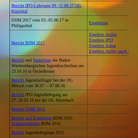
Bericht IPO-Lehrgang 09.-11.06.17 OG
Kinzigtal
DJJM 2017 vom 03.-05.06.17 in
Ergebnisse
Philippsthal
Ergebnis Agility
Ergebnis IPO
Bericht BJJM 2017
Ergebnis Schau
Ergebnis Agility nach Klass
Bericht
und
Siegerliste
der Baden-
Württembergischen Jugendzuchtschau am
23.10.16 in Öschelbronn
Bericht
Jugendzeltlager bei der OG
Mörsch vom 30.07. - 07.08.16
Bericht
IPO-Jugendlehrgang am
27.-29.05.16 bei der OG Hemsbach
Bericht DJJM 2016
Bericht und Ergebnisse
BJJM 2016
Schauergebnisse
BJJM 2016
Bericht
Jugendlehrgänge 2015