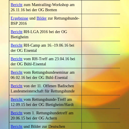
Bericht
zum Mantrailing-Workshop am
26.11.16 bei der OG Bretten
Ergebnisse
und
Bilder
zur Rettungshunde-
BSP 2016
Bericht
RH-LGA 2016 bei der OG
Bietigheim
Bericht
RH-Camp am 16.-19.06.16 bei
der OG Eisental
Bericht
vom RH-Treff am 23.04.16 bei
der OG Bühl-Eisental
Bericht
vom Rettungshundeseminar am
06.02.16 bei der OG Bühl-Eisental
Bericht
von der 11. Offenen Badischen
Landesmeisterschaft für Rettungshunde
Bericht
vom Rettungshunde-Treff am
12.09.15 bei der OG Bietigheim/Hardt
Bericht
vom 1. Rettungshundetreff am
20.06.15 bei der OG Achern
Bericht
und Bilder zur Deutschen