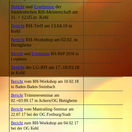
Bericht
und
Ergebnisse
der
Süddeutschen RH-Meisterschaft am
11. + 12.05.in Kehl
Bericht
RH-Treff am 13.04.19 in
Kehl
Bericht
RH-Workshop am 02.02. in
Bietigheim
Bericht
und
Ergebnisse
RH-BSP 2018 in
Leipheim
Bericht
der LG-RH am 17.-18.03.18
in Kehl
Bericht
vom RH-Workshop am 10.02.18
in Baden-Baden-Steinbach
Bericht
Trümmerseminar am
02.+03.09.17 in Achern/OG Bietigheim
Bericht
vom Mantrailing-Seminar am
22.07.17 bei der OG Freiburg/Stadt
Bericht
zum RH-Workshop am 04.02.17
bei der OG Kehl