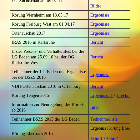
LG-Zuchtschau am 09.07.17
Bilder
Körung Viernheim am 13.05.17
Ergebnisse
Körung Freiburg West am 01.04.17
Ergebnisse
Ortenauschau 2017
Ergebnisse
IRAS 2016 in Karlsruhe
Bericht
Erster Wesens- und Verhaltenstest bei der
LG Baden am 25.09.16 bei der OG
Bericht
Karlsruhe-West
Teilnehmer der LG Baden und Ergebnisse
Ergebnisse
bei der BSZS 2016
VDH-Ortenauschau 2016 in Offenburg
Bericht
Körung Tengen 2015
Ergebnisse 1
/
Ergebnisse 2
Information zur Neuregelung der Körorte
Info
ab 2016
Teilnehmer BSZS 2015 der LG Baden
Teilnehmerliste
Ergebnis Körung Eberbach 
Körung Eberbach 2015
Seite 1
/
Seite 2