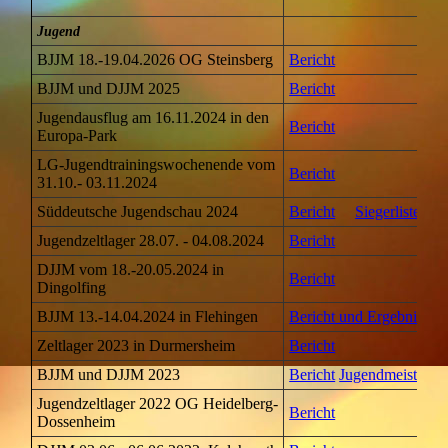
Jugend
BJJM 18.-19.04.2026 OG Steinsberg
Bericht
BJJM und DJJM 2025
Bericht
Jugendausflug am 16.11.2024 in den
Bericht
Europa-Park
LG-Jugendtrainingswochenende vom
Bericht
31.10.- 03.11.2024
Süddeutsche Jugendschau 2024
Bericht
Siegerliste
Jugendzeltlager 28.07. - 04.08.2024
Bericht
DJJM vom 18.-20.05.2024 in
Bericht
Dingolfing
BJJM 13.-14.04.2024 in Flehingen
Bericht und Ergebnisse
Zeltlager 2023 in Durmersheim
Bericht
BJJM und DJJM 2023
Bericht
Jugendmeistersc
Jugendzeltlager 2022 OG Heidelberg-
Bericht
Dossenheim