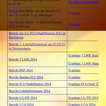
Bericht und Ergebnisse
05.07.15
Bericht
und Bilder von der Bundes FCI
Ergebnis
am 13. + 14.06.15 in Vöhringen
Bericht
und Bilder 7-Länderwettkampf
Ergebnis
2015 in Kronau
Bericht zur LG-FCI-Qualifikation 2015 in
Bietigheim
Bericht 1. Lehrhelfertatgung am 07.03.15
in Durmersheim
Ergebnis 7 LWK Starter 20
Bericht 7 LWK 2014
Ergebnis 7 LWK Mannschaf
Bericht BSP 2014
Ergebnis
Bericht Bundes-FCI 2014
Ergebnis
Bericht FCI-Qualifikation 2014
Ergebnis FCI-Quali 2014
Bericht Lehrhelfertagung 2014
Bericht LG-FH 2014
Ergebnis LG FH 2014
Bericht LGA 2014
Ergebnis LGA 2014