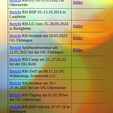
Bericht
RH-LG 10.-11.05.2025 in
Bilder
Ottersweier
Bericht
RH-BSP 10.-13.10.2014 in
Laupheim
Bericht
RH-LG vom 25.-26.05.2024
Bilder
in Bietigheim
Bericht
RH-Seminar am 18.03.2023
Bilder
OG Flehingen
Bericht
Spürhundeseminar am
Bilder
22.05.2022 bei der OG Flehingen
Bericht
RH-Camp am 25.-27.02.22
bei der OG Kehl
Bericht
RH-Treff am 06.11.21 OG
Wälderdogs, Schönwald u.U.
Bericht
RH-Seminar am 19.+
20.06.2021 bei der OG Ottersweier
Bericht
RH-Tagung am 01.02.20 bei
der OG Ottersweier
Bericht
RH-BSP vom 04.-07.07.19 in
Böblingen