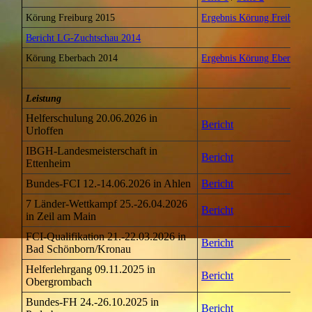
Körung Freiburg 2015
Ergebnis Körung Freiburg 
Bericht LG-Zuchtschau 2014
Körung Eberbach 2014
Ergebnis Körung Eberbach
Leistung
Helferschulung 20.06.2026 in
Bericht
Urloffen
IBGH-Landesmeisterschaft in
Bericht
Ettenheim
Bundes-FCI 12.-14.06.2026 in Ahlen
Bericht
7 Länder-Wettkampf 25.-26.04.2026
Bericht
in Zeil am Main
FCI-Qualifikation 21.-22.03.2026 in
Bericht
Bad Schönborn/Kronau
Helferlehrgang 09.11.2025 in
Bericht
Obergrombach
Bundes-FH 24.-26.10.2025 in
Bericht