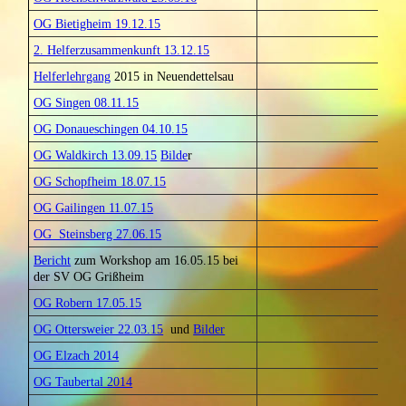
OG Bietigheim 19.12.15
2. Helferzusammenkunft 13.12.15
Helferlehrgang
2015 in Neuendettelsau
OG Singen 08.11.15
OG Donaueschingen 04.10.15
OG Waldkirch 13.09.15
Bilde
r
OG Schopfheim 18.07.15
OG Gailingen 11.07.15
OG Steinsberg 27.06.15
Bericht
zum Workshop am 16.05.15 bei
der SV OG Grißheim
OG Robern 17.05.15
OG Ottersweier 22.03.15
und
Bilder
OG Elzach 2014
OG Taubertal 2014