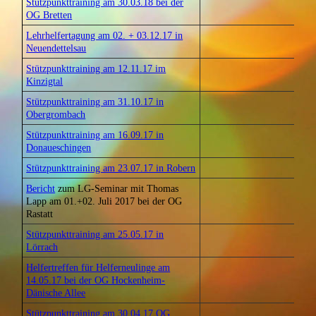
Stützpunkttraining am 30.03.18 bei der
OG Bretten
Lehrhelfertagung am 02. + 03.12.17 in
Neuendettelsau
Stützpunkttraining am 12.11.17 im
Kinzigtal
Stützpunkttraining am 31.10.17 in
Obergrombach
Stützpunkttraining am 16.09.17 in
Donaueschingen
Stützpunkttraining am 23.07.17 in Robern
Bericht
zum LG-Seminar mit Thomas
Lapp am 01.+02. Juli 2017 bei der OG
Rastatt
Stützpunkttraining am 25.05.17 in
Lörrach
Helfertreffen für Helferneulinge am
14.05.17 bei der OG Hockenheim-
Dänische Allee
Stützpunkttraining am 30.04.17 OG