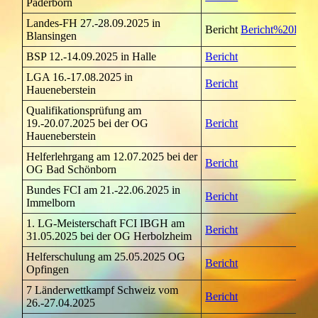
Paderborn
Landes-FH 27.-28.09.2025 in
Bericht
Bericht%20Land
Blansingen
BSP 12.-14.09.2025 in Halle
Bericht
LGA 16.-17.08.2025 in
Bericht
Haueneberstein
Qualifikationsprüfung am
19.-20.07.2025 bei der OG
Bericht
Haueneberstein
Helferlehrgang am 12.07.2025 bei der
Bericht
OG Bad Schönborn
Bundes FCI am 21.-22.06.2025 in
Bericht
Immelborn
1. LG-Meisterschaft FCI IBGH am
Bericht
31.05.2025 bei der OG Herbolzheim
Helferschulung am 25.05.2025 OG
Bericht
Opfingen
7 Länderwettkampf Schweiz vom
Bericht
26.-27.04.2025