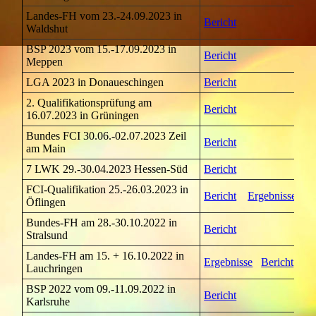
Landes-FH vom 23.-24.09.2023 in
Bericht
Waldshut
BSP 2023 vom 15.-17.09.2023 in
Bericht
Meppen
LGA 2023 in Donaueschingen
Bericht
2. Qualifikationsprüfung am
Bericht
16.07.2023 in Grüningen
Bundes FCI 30.06.-02.07.2023 Zeil
Bericht
am Main
7 LWK 29.-30.04.2023 Hessen-Süd
Bericht
FCI-Qualifikation 25.-26.03.2023 in
Bericht
Ergebnisse
Öflingen
Bundes-FH am 28.-30.10.2022 in
Bericht
Stralsund
Landes-FH am 15. + 16.10.2022 in
Ergebnisse
Bericht
Lauchringen
BSP 2022 vom 09.-11.09.2022 in
Bericht
Karlsruhe