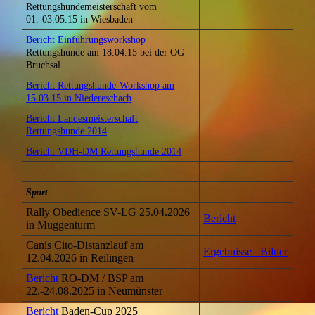
Rettungshundemeisterschaft vom
01.-03.05.15 in Wiesbaden
Bericht Einführungsworkshop
Rettungshunde am 18.04.15 bei der OG
Bruchsal
Bericht Rettungshunde-Workshop am
15.03.15 in Niedereschach
Bericht Landesmeisterschaft
Rettungshunde 2014
Bericht VDH-DM Rettungshunde 2014
Sport
Rally Obedience SV-LG 25.04.2026
Bericht
in Muggenturm
Canis Cito-Distanzlauf am
Ergebnisse
Bilder
12.04.2026 in Reilingen
Bericht
RO-DM / BSP am
22.-24.08.2025 in Neumünster
Bericht
Baden-Cup 2025