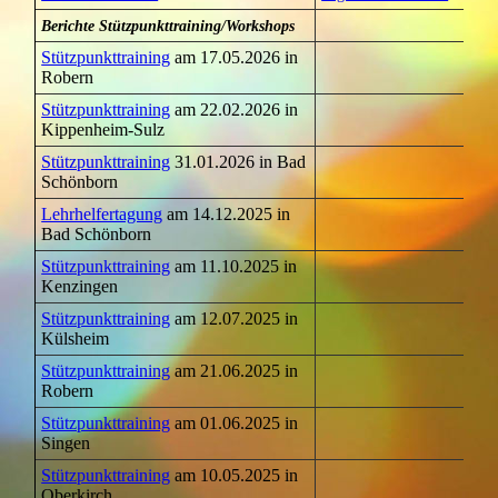
Berichte Stützpunkttraining/Workshops
Stützpunkttraining
am 17.05.2026 in
Robern
Stützpunkttraining
am 22.02.2026 in
Kippenheim-Sulz
Stützpunkttraining
31.01.2026 in Bad
Schönborn
Lehrhelfertagung
am 14.12.2025 in
Bad Schönborn
Stützpunkttraining
am 11.10.2025 in
Kenzingen
Stützpunkttraining
am 12.07.2025 in
Külsheim
Stützpunkttraining
am 21.06.2025 in
Robern
Stützpunkttraining
am 01.06.2025 in
Singen
Stützpunkttraining
am 10.05.2025 in
Oberkirch