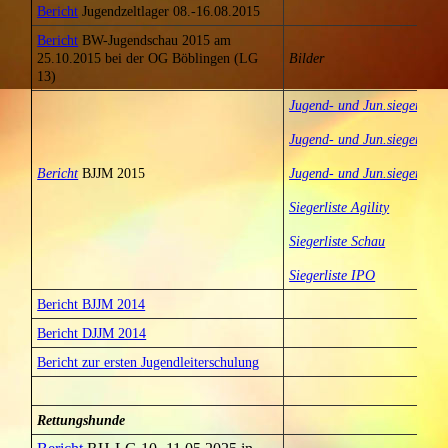
Bericht
Jugendzeltlager 08.-16.08.2015
Bericht
BW-Jugendschau 2015 am
25.10.2015 bei der OG Böblingen (LG
Bilder
13)
Jugend- und Jun.sieger Agil
Jugend- und Jun.sieger Sch
Bericht
BJJM 2015
Jugend- und Jun.sieger IP
Siegerliste Agility
Siegerliste Schau
Siegerliste IPO
Bericht BJJM 2014
Bericht DJJM 2014
Bericht zur ersten Jugendleiterschulung
Rettungshunde