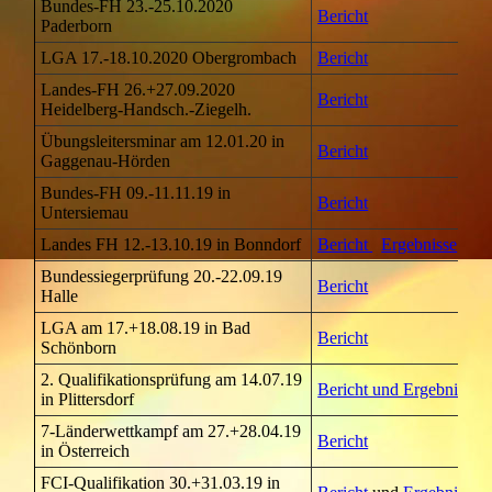
Bundes-FH 23.-25.10.2020
Bericht
Paderborn
LGA 17.-18.10.2020 Obergrombach
Bericht
Landes-FH 26.+27.09.2020
Bericht
Heidelberg-Handsch.-Ziegelh.
Übungsleitersminar am 12.01.20 in
Bericht
Gaggenau-Hörden
Bundes-FH 09.-11.11.19 in
Bericht
Untersiemau
Landes FH 12.-13.10.19 in Bonndorf
Bericht
Ergebnisse
Bil
Bundessiegerprüfung 20.-22.09.19
Bericht
Halle
LGA am 17.+18.08.19 in Bad
Bericht
Schönborn
2. Qualifikationsprüfung am 14.07.19
Bericht und Ergebnisse
in Plittersdorf
7-Länderwettkampf am 27.+28.04.19
Bericht
in Österreich
FCI-Qualifikation 30.+31.03.19 in