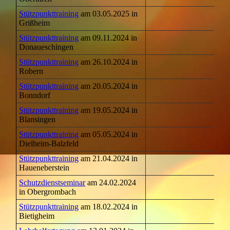
Stützpunkttraining
am 03.05.2025 in
Grißheim
Stützpunkttraining
am 09.11.2024 in
Donaueschingen
Stützpunkttraining
am 26.10.2024 in
Robern
Stützpunkttraining
am 20.05.2024 in
Bonndorf
Stützpunkttraining
am 19.05.2024 in
Blansingen
Stützpunkttraining
am 05.05.2024 in
Dielheim-Balzfeld
Stützpunkttraining
am 21.04.2024 in
Haueneberstein
Schutzdienstseminar
am 24.02.2024
in Obergrombach
Stützpunkttraining
am 18.02.2024 in
Bietigheim