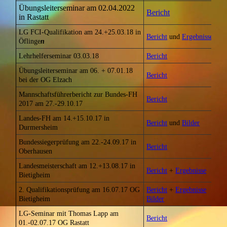
Übungsleiterseminar am 02.04.2022
Bericht
in Rastatt
LG FCI-Qualifikation am 24.+25.03.18 in
Bericht
und
Ergebnisse
Öflinge
n
Lehrhelferseminar 03.03.18
Bericht
Übungsleiterseminar am 06. + 07.01.18
Bericht
bei der OG Elzach
Mannschaftsführerbericht zur Bundes-FH
Bericht
2017 am 27.-29.10.17
Landes-FH am 14.+15.10.17 in
Bericht
und
Bilder
Durmersheim
Bundessiegerprüfung am 22.-24.09.17 in
Bericht
Oberhausen
Landesmeisterschaft am 12.+13.08.17 in
Bericht
+
Ergebnisse
Bietigheim
2. Qualifikationsprüfung am 16.07.17 OG
Bericht
+
Ergebnisse
Bietigheim
Bilder
LG-Seminar mit Thomas Lapp am
Bericht
01.-02.07.17 OG Rastatt