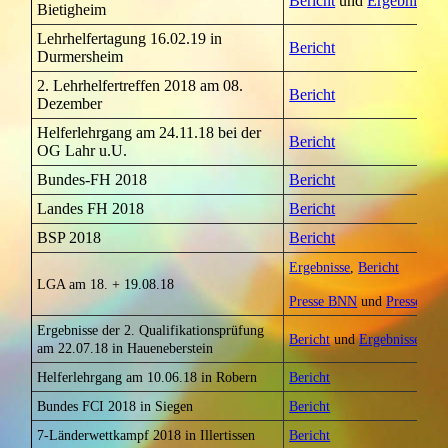
Bericht
und
Ergebnisse
Bietigheim
Lehrhelfertagung 16.02.19 in
Bericht
Durmersheim
2. Lehrhelfertreffen 2018 am 08.
Bericht
Dezember
Helferlehrgang am 24.11.18 bei der
Bericht
OG Lahr u.U.
Bundes-FH 2018
Bericht
Landes FH 2018
Bericht
BSP 2018
Bericht
Ergebnisse
,
Bericht
LGA am 18. + 19.08.18
Presse BNN
und
Presse BT
Ergebnisse der 2. Qualifikationsprüfung
Bericht
und
Ergebnisse
am 22.07.18 in Haueneberstein
Helferlehrgang am 10.06.18 in Robern
Bericht
Bundes FCI 2018 in Siegen
Bericht
7-Länderwettkampf 2018 in Illertissen
Bericht