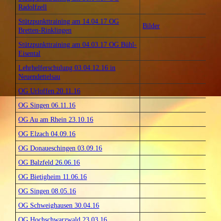
Radolfzell
Stützpunkttraining am 14.04.17 OG
Bilder
Bretten-Rinklingen
Stützpunkttraining am 04.03.17 OG Bühl-
Eisental
Lehrhelferschulung 03.04.12.16 in
Neuendettelsau
OG Urloffen 20.11.16
OG Singen 06.11.16
OG Au am Rhein 23.10.16
OG Elzach 04.09.16
OG Donaueschingen 03.09.16
OG Balzfeld 26.06.16
OG Bietigheim 11.06.16
OG Singen 08.05.16
OG Schweighausen 30.04.16
OG Hochschwarzwald 23.03.16