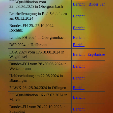
FCI-Qualifikation vom
Bericht
Bilder Samstag
22.-23.03.2025 in Obergrombach
Lehrhelfertagung in Bad Schönborn
Bericht
am 08.12.2024
Bundes-FH 25.-27.10.2024 in
Bericht
Rochlitz
Landes-FH 2024 in Obergrombach
Bericht
BSP 2024 in Heilbronn
Bericht
LGA 2024 vom 17.-18.08.2024 in
Bericht
Ergebnisse
Waghäusel
Bundes-FCI vom 28.-30.06.2024 in
Bericht
Weißenbrunn
Helferschulung am 22.06.2024 in
Bericht
Blansingen
7 LWK 26.-28.04.2024 in Öflingen
Bericht
FCI-Qualifikation 16.-17.03.2024 in
Bericht
March
Bundes-FH vom 20.-22.10.2023 in
Bericht
Straubing