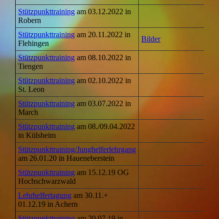
Stützpunkttraining
am 03.12.2022 in
Robern
Stützpunkttraining
am 20.11.2022 in
Bilder
Flehingen
Stützpunkttraining
am 08.10.2022 in
Tiengen
Stützpunkttraining
am 02.10.2022 in
St. Leon
Stützpunkttraining
am 03.07.2022 in
March
Stützpunkttraining
am 08./09.04.2022
in Külsheim
Stützpunkttraining/Junghelferlehrgang
am 26.01.20 in Haueneberstein
Stützpunkttraining
am 15.12.19 OG
Hochschwarzwald
Lehrhelfertagung
am 30.11.+
01.12.19 in Achern
Stützpunkttraining
am 20.07.19 in