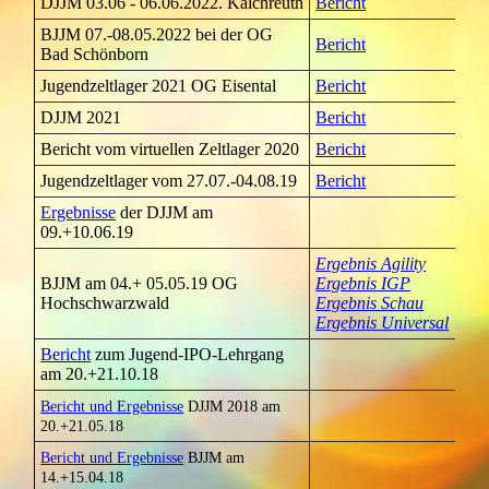
DJJM 03.06 - 06.06.2022. Kalchreuth
Bericht
BJJM 07.-08.05.2022 bei der OG
Bericht
Bad Schönborn
Jugendzeltlager 2021 OG Eisental
Bericht
DJJM 2021
Bericht
Bericht vom virtuellen Zeltlager 2020
Bericht
Jugendzeltlager vom 27.07.-04.08.19
Bericht
Ergebnisse
der DJJM am
09.+10.06.19
Ergebnis Agility
BJJM am 04.+ 05.05.19 OG
Ergebnis IGP
Hochschwarzwald
Ergebnis Schau
Ergebnis Universal
Bericht
zum Jugend-IPO-Lehrgang
am 20.+21.10.18
Bericht und Ergebnisse
DJJM 2018 am
20.+21.05.18
Bericht und Ergebnisse
BJJM am
14.+15.04.18