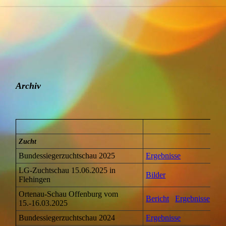
Archiv
Zucht
Bundessiegerzuchtschau 2025
Ergebnisse
LG-Zuchtschau 15.06.2025 in
Bilder
Flehingen
Ortenau-Schau Offenburg vom
Bericht
Ergebnisse
15.-16.03.2025
Bundessiegerzuchtschau 2024
Ergebnisse