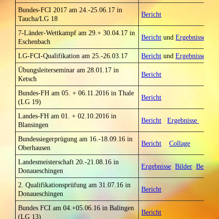
Bundes-FCI 2017 am 24.-25.06.17 in
Bericht
Taucha/LG 18
7-Länder-Wettkampf am 29.+ 30.04.17 in
Bericht
und
Ergebnisse
Eschenbach
LG-FCI-Qualifikation am 25.-26.03.17
Bericht
und
Ergebnisse
Übungsleiterseminar am 28.01.17 in
Bericht
Ketsch
Bundes-FH am 05. + 06.11.2016 in Thale
Bericht
(LG 19)
Landes-FH am 01. + 02.10.2016 in
Bericht
Ergebnisse
Blansingen
Bundessiegerprügung am 16.-18.09.16 in
Bericht
Collage
Oberhausen
Landesmeisterschaft 20.-21.08.16 in
Ergebnisse
Bilder
Bericht
Donaueschingen
2. Qualifikationsprüfung am 31.07.16 in
Bericht
Donaueschingen
Bundes FCI am 04.+05.06.16 in Balingen
Bericht
(LG 13)