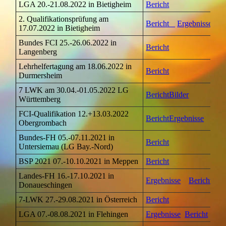
LGA 20.-21.08.2022 in Bietigheim
Bericht
2. Qualifikationsprüfung am
Bericht
Ergebnisse
17.07.2022 in Bietigheim
Bundes FCI 25.-26.06.2022 in
Bericht
Langenberg
Lehrhelfertagung am 18.06.2022 in
Bericht
Durmersheim
7 LWK am 30.04.-01.05.2022 LG
Bericht
Bilder
Württemberg
FCI-Qualifikation 12.+13.03.2022
Bericht
Ergebnisse
Obergrombach
Bundes-FH 05.-07.11.2021 in
Bericht
Untersiemau (LG Bay.-Nord)
BSP 2021 07.-10.10.2021 in Meppen
Bericht
Landes-FH 16.-17.10.2021 in
Ergebnisse
Bericht
Donaueschingen
7-LWK 27.-29.08.2021 in Österreich
Bericht
LGA 07.-08.08.2021 in Flehingen
Ergebnisse
Bericht